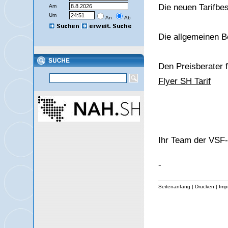
Die neuen Tarifbe
Am
Um
An
Ab
Die allgemeinen B
Den Preisberater 
Flyer SH Tarif
Ihr Team der VS
-
Seitenanfang
|
Drucken
|
Imp