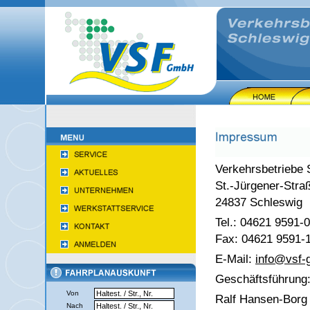
Verkehrsbetriebe
St.-Jürgener-Stra
24837 Schleswig
Tel.: 04621 9591-0
Fax: 04621 9591-
E-Mail:
info@
vsf
Geschäftsführung
Von
Ralf Hansen-Borg
Nach