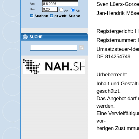
Sven Lüers-Gorzel
Am
Um
An
Ab
Jan-Hendrik Mös
Registergericht: 
Registernummer:
Umsatzsteuer-Ide
DE 814254749
Urheberrecht
Inhalt und Gestalt
geschützt.
Das Angebot darf 
werden.
Eine Vervielfälti
vor-
herigen Zustimm