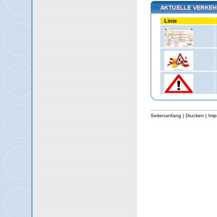
Linie
Seitenanfang
|
Drucken
|
Imp