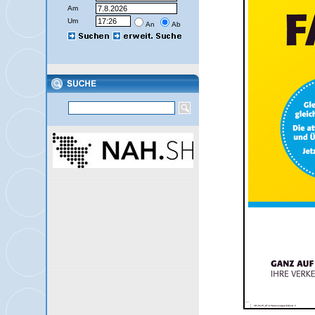
Am
Um
An
Ab