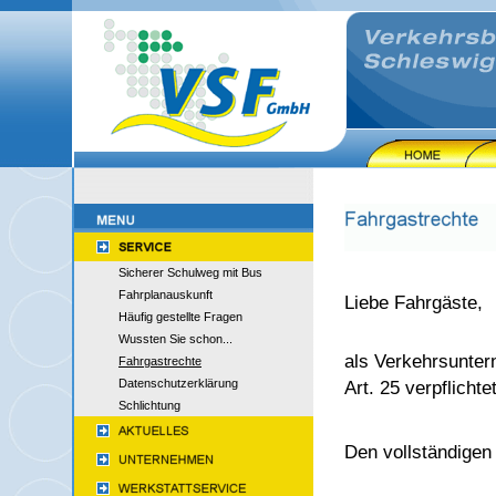
Sicherer Schulweg mit Bus
Fahrplanauskunft
Liebe Fahrgäste,
Häufig gestellte Fragen
Wussten Sie schon...
als Verkehrsunter
Fahrgastrechte
Datenschutzerklärung
Art. 25 verpflicht
Schlichtung
Den vollständigen